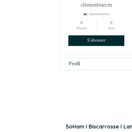
clementinecm
Administrateur
0
0
Abonné
Suivi
S'abonner
Profil
SoHam I
Biscarrosse I Lan